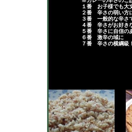
※カレーの辛さのご説
１番　お子様でも大丈
２番　辛さの弱い方に
３番　一般的な辛さで
４番　辛さがお好きな
５番　辛さに自信のあ
６番　激辛の域に

７番　辛さの横綱級