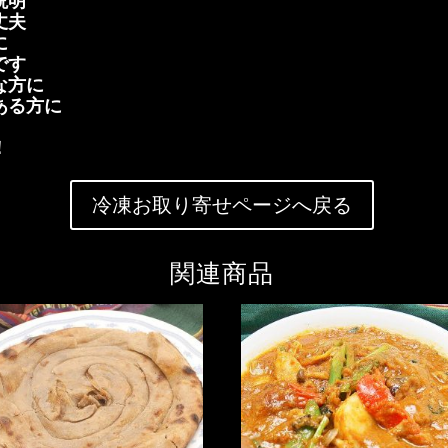
明

（冷
夫

凍）


個
す

方に

る方に

！
冷凍お取り寄せページへ戻る
関連商品