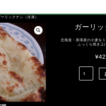
 ガーリックナン（冷凍）
ガーリッ
北海道・美瑛産の小麦を
ふっくら焼き上
¥
42
ガ
ー
リ
ッ
ク
ナ
ン