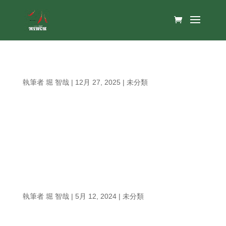
年始年末の休業のお知らせ
執筆者
堀 智哉
|
12月 27, 2025
|
未分類
日頃より格別のご愛顧をいただき誠にありがとうござい
ます。 お客様に支えられ、今年も良い一年を過ごすこと
ができました。 新年も良い1年が迎えられます様、更に
一層気を引き締めて参ります。 誠に勝手ながら 下記の
日程をお休みさせて頂きます。 12月29日（月）～ 1月
2日(金)...
臨時休業のお知らせ
執筆者
堀 智哉
|
5月 12, 2024
|
未分類
【5月13日～5月21日迄、夏期研修の為臨時休業致しま